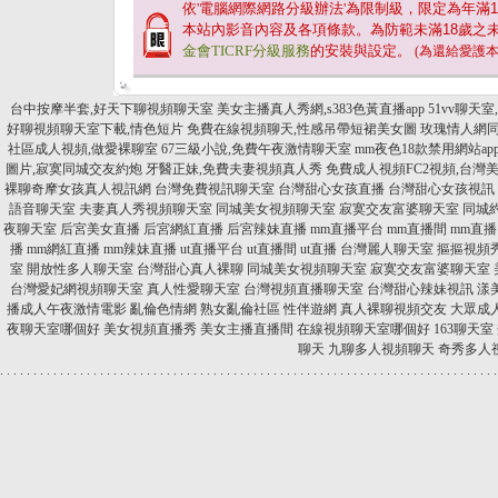
依'電腦網際網路分級辦法'為限制級，限定為年滿
1
本站內影音內容及各項條款。為防範未滿
18
歲之
金會TICRF分級服務
的安裝與設定。
(為還給愛護
台中按摩半套,好天下聊視頻聊天室
美女主播真人秀網,s383色黃直播app
51vv聊天
好聊視頻聊天室下載,情色短片
免費在線視頻聊天,性感吊帶短裙美女圖
玫瑰情人網同
社區成人視頻,做愛裸聊室
67三級小說,免費午夜激情聊天室
mm夜色18款禁用網站ap
圖片,寂寞同城交友約炮
牙醫正妹,免費夫妻視頻真人秀
免費成人視頻FC2視頻,台灣
裸聊奇摩女孩真人視訊網
台灣免費視訊聊天室
台灣甜心女孩直播
台灣甜心女孩視訊
語音聊天室
夫妻真人秀視頻聊天室
同城美女視頻聊天室
寂寞交友富婆聊天室
同城
夜聊天室
后宮美女直播
后宮網紅直播
后宮辣妹直播
mm直播平台
mm直播間
mm直播
播
mm網紅直播
mm辣妹直播
ut直播平台
ut直播間
ut直播
台灣麗人聊天室
摳摳視頻
室
開放性多人聊天室
台灣甜心真人裸聊
同城美女視頻聊天室
寂寞交友富婆聊天室
台灣愛妃網視頻聊天室
真人性愛聊天室
台灣視頻直播聊天室
台灣甜心辣妹視訊
漾
播成人午夜激情電影
亂倫色情網
熟女亂倫社區
性伴遊網
真人裸聊視頻交友
大眾成
夜聊天室哪個好
美女視頻直播秀
美女主播直播間
在線視頻聊天室哪個好
163聊天室
聊天
九聊多人視頻聊天
奇秀多人
.
.
.
.
.
.
.
.
.
.
.
.
.
.
.
.
.
.
.
.
.
.
.
.
.
.
.
.
.
.
.
.
.
.
.
.
.
.
.
.
.
.
.
.
.
.
.
.
.
.
.
.
.
.
.
.
.
.
.
.
.
.
.
.
.
.
.
.
.
.
.
.
.
.
.