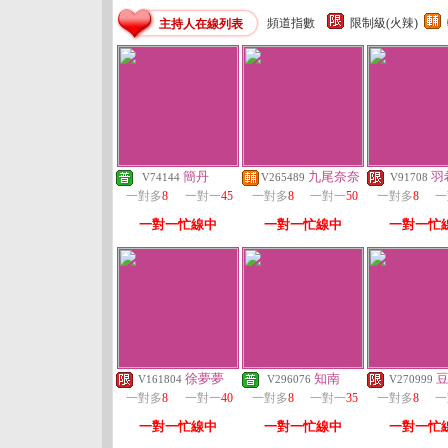
頻道指數
限制級(火辣)
主持人在線列表
簡丹
九尾奈奈
羽
V74144
V265489
V91708
一對多
8
一對一
45
一對多
8
一對一
50
一對多
8
一
一對一忙線中
一對一忙線中
一對一忙
徐夢夢
知南
V161804
V296076
V270999
一對多
8
一對一
40
一對多
8
一對一
35
一對多
8
一
一對一忙線中
一對一忙線中
一對一忙