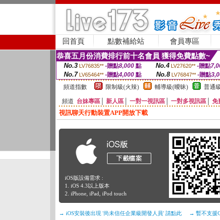
回首頁
點數補給站
會員專區
恭喜五月份消費排行前十名會員 獲得免費點數~
No.3
No.4
-贈點
8,000
點
-贈點
7,0
LV76835**
LV27620**
No.7
No.8
-贈點
4,000
點
-贈點
3,
LV65464**
LV76847**
頻道指數
限制級(火辣)
輔導級(曖昧)
普通級
頻道
台妹專區
│
新人區
│
一對一視訊區
│
一對多視訊區
│
免
視訊聊天行動裝置APP開放下載
iOS版設備需求 :
1. iOS 4.3以上版本
2. iPhone, iPad, iPod touch
→ iOS安裝後出現 '尚未信任企業級開發人員' 請點此
→ 暫不支援